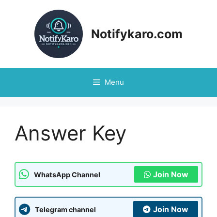
Notifykaro.com
Menu
Answer Key
Join Now
WhatsApp Channel
Join Now
Telegram channel