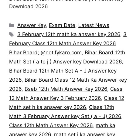
Download 2026
Categories
Answer Key
,
Exam Date
,
Latest News
Tags
3 February 12th math ka answer key 2026
,
3
February Class 12th Math Answer Key 2026
Bihar Board; @notifykaro.com
,
Bihar Board 12th
Math Set ( a to j ) Answer key Download 2026
,
Bihar Board 12th Math Set A - J Answer key
2026
,
Bihar Board Class 12 Math Ka Answer key
2026
,
Bseb 12th Math Answer Key 2026
,
Cass
12 Math Answer Key 3 February 2026
,
Class 12
Math set h ka answer key 2026
,
Class 12th
Math 3 February Answer key Set ( a - J) 2026
,
Class 12th Math Answer Key 2026
,
math ka
answer key 2026
,
math set j ka answer key