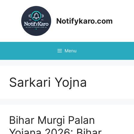
Skip
to
content
Notifykaro.com
Menu
Sarkari Yojna
Bihar Murgi Palan
Yojana 2026: Bihar