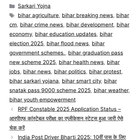
Categories
Sarkari Yojna
Tags
bihar agriculture
,
bihar breaking news
,
bihar
cm
,
bihar crime news
,
bihar development
,
bihar
economy
,
bihar education updates
,
bihar
election 2025
,
bihar flood news
,
bihar
government schemes.
,
bihar graduation pass
new scheme 2025
,
bihar health news
,
bihar
jobs
,
bihar news
,
bihar politics
,
bihar protest
,
bihar sarkari yojana
,
bihar smart city
,
bihar
snatak pass 9000 scheme 2025
,
bihar weather
,
bihar youth empowerment
RPF Constable 2025 Application Status –
आरपीएफ कांस्टेबल परीक्षा का एप्लीकेशन स्टेटस हुआ जारी ऐसे
चेक करें
India Post Driver Bharti 2025: 10वीं पास के लिए