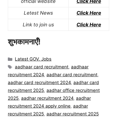
official website
Click Here
Letest News
Click Here
Link to join us
Click Here
शुभकामनाएँ!
Categories
Latest GOV. Jobs
Tags
aadhaar card recruitment
,
aadhaar
recruitment 2024
,
aadhar card recruitment
,
aadhar card recruitment 2024
,
aadhar card
recruitment 2025
,
aadhar office recruitment
2025
,
aadhar recruitment 2024
,
aadhar
recruitment 2024 apply online
,
aadhar
recruitment 2025
,
aadhar recruitment 2025