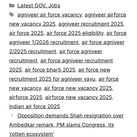
Categories
Latest GOV. Jobs
Tags
agniveer air force vacancy
,
agniveer airforce
new vacancy 2025
,
agniveer recruitment 2025
,
air force 2025
,
air force 2025 eligibility
,
air force
agniveer 1/2026 recruitment
,
air force agniveer
2/2025 recruitment
,
air force agniveer
recruitment
,
air force agniveer recruitment
2025
,
air force bharti 2025
,
air force new
recruitment 2025 for agniveer vayu
,
air force
new vacancy
,
air force new vacancy 2025
,
airforce 2025
,
airforce new vacancy 2025
,
indian air force 2025
Opposition demands Shah resignation over
Ambedkar remark, PM slams Congress, its
‘rotten ecosystem’