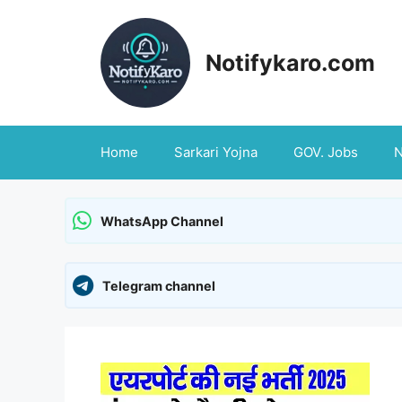
Skip
to
content
Notifykaro.com
Home
Sarkari Yojna
GOV. Jobs
WhatsApp Channel
Telegram channel