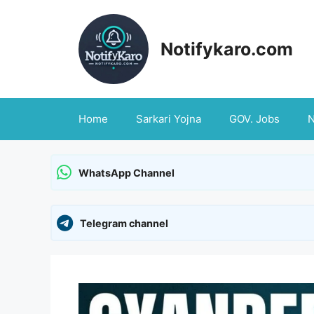
Skip
to
content
Notifykaro.com
Home
Sarkari Yojna
GOV. Jobs
WhatsApp Channel
Telegram channel