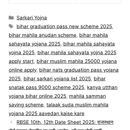
Categories
Sarkari Yojna
Tags
bihar graduation pass new scheme 2025
,
bihar mahila anudan scheme
,
bihar mahila
sahayata yojana 2025
,
bihar mahila sahayata
yojna 2025
,
bihar mahila sahayata yojna 2025
apply start
,
bihar muslim mahila 25000 yojana
online apply
,
bihar nats graduation pass yojana
2025
,
bihar sarkari yojana list 2025
,
bihar
snatak pass 9000 scheme 2025
,
kanya utthan
yojana bihar online 2025
,
mahila samman
saving scheme
,
talaak suda muslim mahila
yojana 2025 aavedan kaise kare
RBSE 10th, 12th Date Sheet 2025: राजस्थान