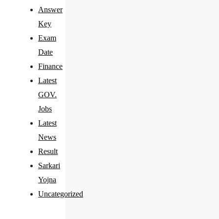
Answer
Key
Exam
Date
Finance
Latest
GOV.
Jobs
Latest
News
Result
Sarkari
Yojna
Uncategorized