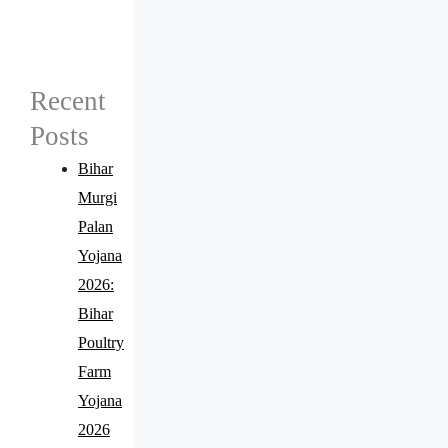
Recent
Posts
Bihar
Murgi
Palan
Yojana
2026:
Bihar
Poultry
Farm
Yojana
2026