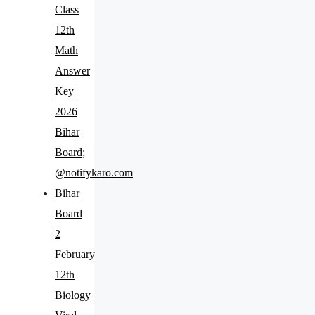
Class
12th
Math
Answer
Key
2026
Bihar
Board;
@notifykaro.com
Bihar
Board
2
February
12th
Biology