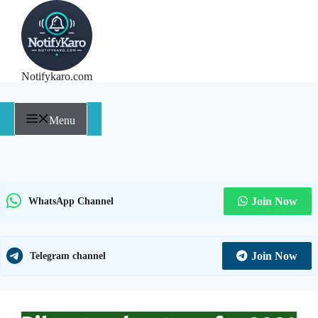
Notifykaro.com
Menu
Join Now
WhatsApp Channel
Join Now
Telegram channel