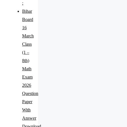
:
Bihar
Board
16
March
Class
(1 –
8th)
Math
Exam
2026
Question
Paper
With
Answer
Download