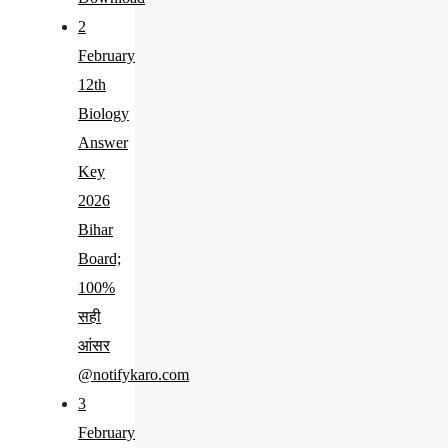
2
February
12th
Biology
Answer
Key
2026
Bihar
Board;
100%
सही
आंसर
@notifykaro.com
3
February