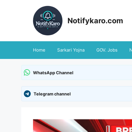
Skip
to
content
Notifykaro.com
Home
Sarkari Yojna
GOV. Jobs
WhatsApp Channel
Telegram channel