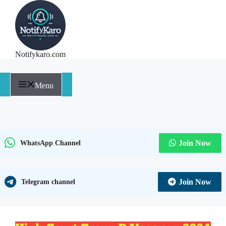
Notifykaro.com
Menu
Join Now
WhatsApp Channel
Join Now
Telegram channel