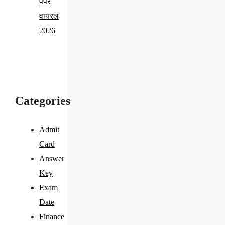
पेपर
वायरल
2026
Categories
Admit
Card
Answer
Key
Exam
Date
Finance