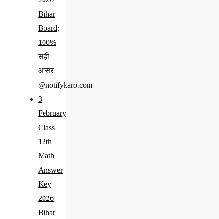
Bihar
Board;
100%
सही
आंसर
@notifykaro.com
3
February
Class
12th
Math
Answer
Key
2026
Bihar