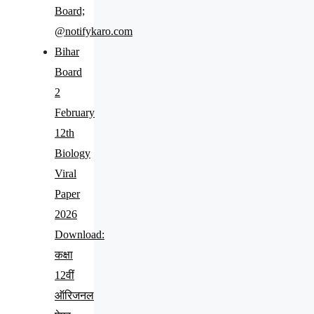
Board;
@notifykaro.com
Bihar
Board
2
February
12th
Biology
Viral
Paper
2026
Download:
कक्षा
12वीं
ऑरिजनल