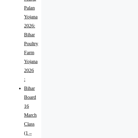
Palan
Yojana
2026:
Bihar
Poultry
Farm
Yojana
2026
:
Bihar
Board
16
March
Class
(1 –