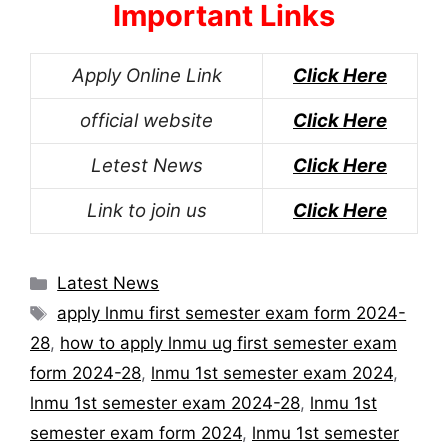
Important Links
Apply Online Link
Click Here
official website
Click Here
Letest News
Click Here
Link to join us
Click Here
Categories
Latest News
Tags
apply lnmu first semester exam form 2024-
28
,
how to apply lnmu ug first semester exam
form 2024-28
,
lnmu 1st semester exam 2024
,
lnmu 1st semester exam 2024-28
,
lnmu 1st
semester exam form 2024
,
lnmu 1st semester