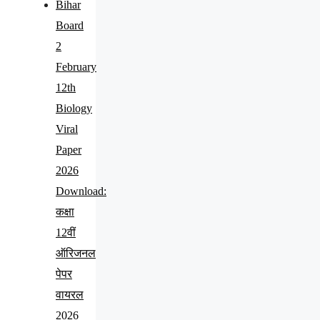
Bihar
Board
2
February
12th
Biology
Viral
Paper
2026
Download:
कक्षा
12वीं
ऑरिजनल
पेपर
वायरल
2026