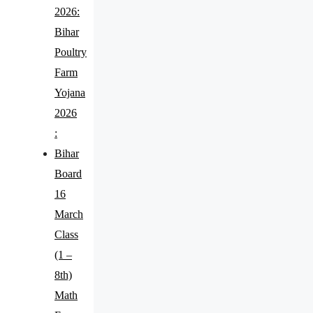
2026:
Bihar
Poultry
Farm
Yojana
2026
:
Bihar
Board
16
March
Class
(1 –
8th)
Math