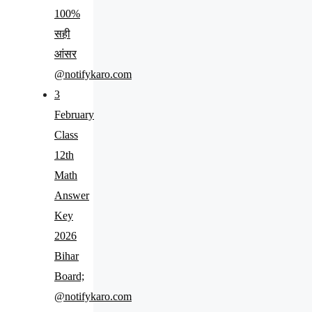
100%
सही
आंसर
@notifykaro.com
3
February
Class
12th
Math
Answer
Key
2026
Bihar
Board;
@notifykaro.com