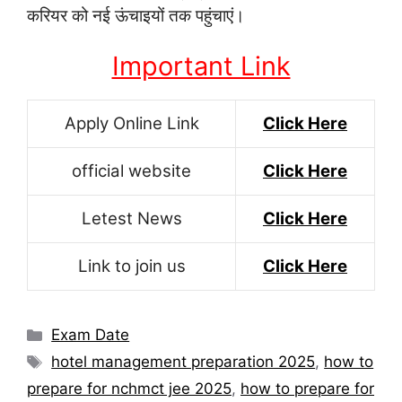
करियर को नई ऊंचाइयों तक पहुंचाएं।
Important Link
Apply Online Link
Click Here
official website
Click Here
Letest News
Click Here
Link to join us
Click Here
Categories
Exam Date
Tags
hotel management preparation 2025
,
how to
prepare for nchmct jee 2025
,
how to prepare for