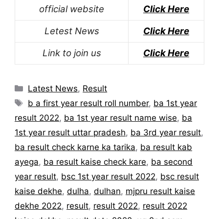
official website
Click Here
Letest News
Click Here
Link to join us
Click Here
Categories
Latest News
,
Result
Tags
b a first year result roll number
,
ba 1st year
result 2022
,
ba 1st year result name wise
,
ba
1st year result uttar pradesh
,
ba 3rd year result
,
ba result check karne ka tarika
,
ba result kab
ayega
,
ba result kaise check kare
,
ba second
year result
,
bsc 1st year result 2022
,
bsc result
kaise dekhe
,
dulha
,
dulhan
,
mjpru result kaise
dekhe 2022
,
result
,
result 2022
,
result 2022