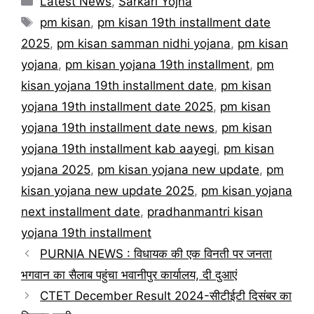
Latest News
,
Sarkari Yojna
Tags
pm kisan
,
pm kisan 19th installment date
2025
,
pm kisan samman nidhi yojana
,
pm kisan
yojana
,
pm kisan yojana 19th installment
,
pm
kisan yojana 19th installment date
,
pm kisan
yojana 19th installment date 2025
,
pm kisan
yojana 19th installment date news
,
pm kisan
yojana 19th installment kab aayegi
,
pm kisan
yojana 2025
,
pm kisan yojana new update
,
pm
kisan yojana new update 2025
,
pm kisan yojana
next installment date
,
pradhanmantri kisan
yojana 19th installment
PURNIA NEWS : विधायक की एक विनती पर जनता
भगवान का सैलाब पहुंचा भवानीपुर कार्यालय, दी दुआएं
CTET December Result 2024-सीटीईटी दिसंबर का