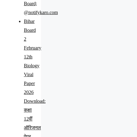
Board;
@notifykaro.com
Bihar
Board
2
February
12th
Biology
Viral
Paper
2026
Download:
कक्षा
12वीं
ऑरिजनल
पेपर