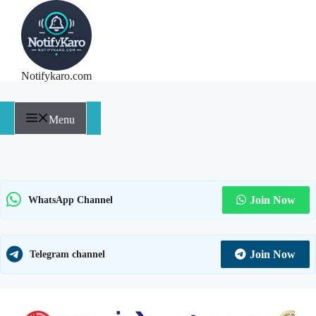
Notifykaro.com
Menu
Join Now
WhatsApp Channel
Join Now
Telegram channel