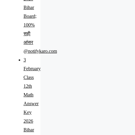
Bihar
Board;
100%
सही
आंसर
@notifykaro.com
3
February
Class
12th
Math
Answer
Key
2026
Bihar