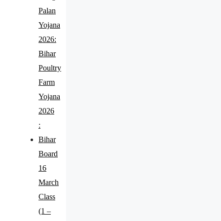
Palan
Yojana
2026:
Bihar
Poultry
Farm
Yojana
2026
:
Bihar
Board
16
March
Class
(1 –