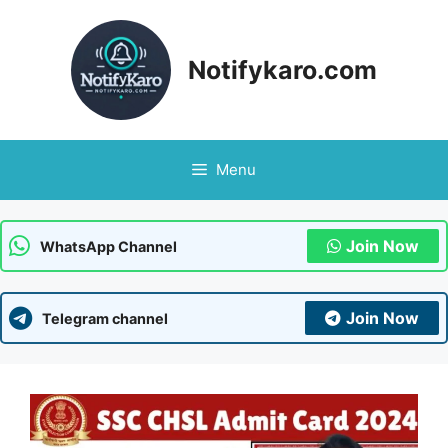
Skip
to
content
Notifykaro.com
Menu
Join Now
WhatsApp Channel
Join Now
Telegram channel