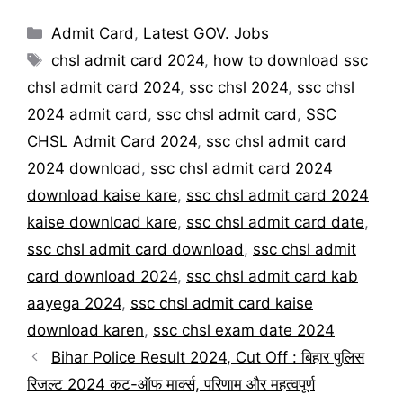
Categories
Admit Card
,
Latest GOV. Jobs
Tags
chsl admit card 2024
,
how to download ssc
chsl admit card 2024
,
ssc chsl 2024
,
ssc chsl
2024 admit card
,
ssc chsl admit card
,
SSC
CHSL Admit Card 2024
,
ssc chsl admit card
2024 download
,
ssc chsl admit card 2024
download kaise kare
,
ssc chsl admit card 2024
kaise download kare
,
ssc chsl admit card date
,
ssc chsl admit card download
,
ssc chsl admit
card download 2024
,
ssc chsl admit card kab
aayega 2024
,
ssc chsl admit card kaise
download karen
,
ssc chsl exam date 2024
Bihar Police Result 2024, Cut Off : बिहार पुलिस
रिजल्ट 2024 कट-ऑफ मार्क्स, परिणाम और महत्वपूर्ण