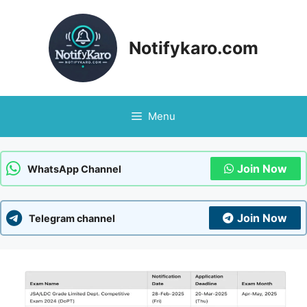
Skip
to
content
Notifykaro.com
Menu
Join Now
WhatsApp Channel
Join Now
Telegram channel