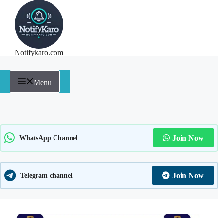
Notifykaro.com
Menu
Join Now
WhatsApp Channel
Join Now
Telegram channel