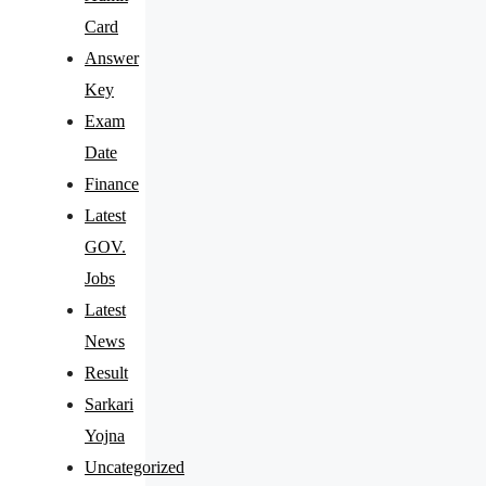
Card
Answer
Key
Exam
Date
Finance
Latest
GOV.
Jobs
Latest
News
Result
Sarkari
Yojna
Uncategorized