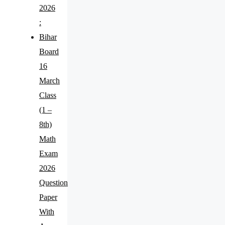
2026
:
Bihar
Board
16
March
Class
(1 –
8th)
Math
Exam
2026
Question
Paper
With