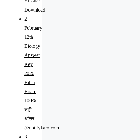
Answer
Download
2
February
12th
Biology
Answer
Key
2026
Bihar
Board;
100%
सही
आंसर
@notifykaro.com
3