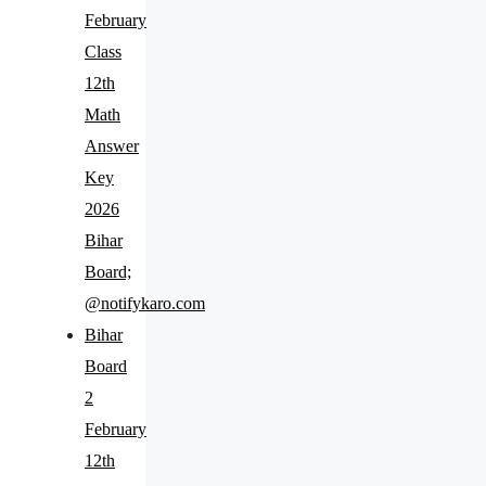
February
Class
12th
Math
Answer
Key
2026
Bihar
Board;
@notifykaro.com
Bihar
Board
2
February
12th