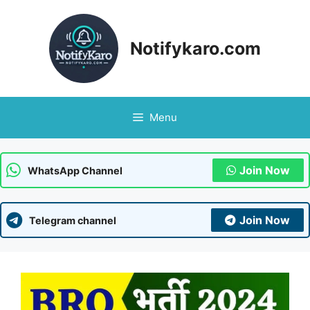
Skip
to
content
Notifykaro.com
Menu
Join Now
WhatsApp Channel
Join Now
Telegram channel