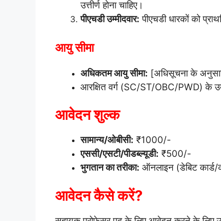
उत्तीर्ण होना चाहिए।
पीएचडी उम्मीदवार:
पीएचडी धारकों को प्रा
आयु सीमा
अधिकतम आयु सीमा:
[अधिसूचना के अनुसा
आरक्षित वर्ग (SC/ST/OBC/PWD) के उम्मीद
आवेदन शुल्क
सामान्य/ओबीसी:
₹1000/-
एससी/एसटी/पीडब्ल्यूडी:
₹500/-
भुगतान का तरीका:
ऑनलाइन (डेबिट कार्ड/क्र
आवेदन कैसे करें?
सहायक प्रोफेसर पद के लिए आवेदन करने के लिए उम्