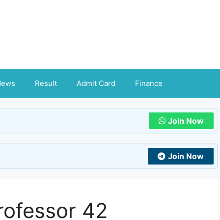
News
Result
Admit Card
Finance
Join Now
Join Now
rofessor 42